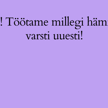
! Töötame millegi hämm
varsti uuesti!